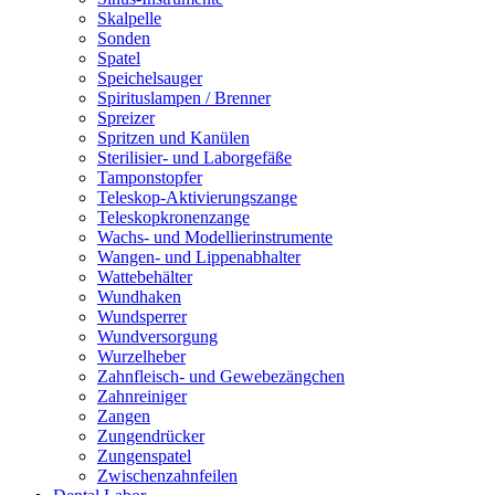
Skalpelle
Sonden
Spatel
Speichelsauger
Spirituslampen / Brenner
Spreizer
Spritzen und Kanülen
Sterilisier- und Laborgefäße
Tamponstopfer
Teleskop-Aktivierungszange
Teleskopkronenzange
Wachs- und Modellierinstrumente
Wangen- und Lippenabhalter
Wattebehälter
Wundhaken
Wundsperrer
Wundversorgung
Wurzelheber
Zahnfleisch- und Gewebezängchen
Zahnreiniger
Zangen
Zungendrücker
Zungenspatel
Zwischenzahnfeilen