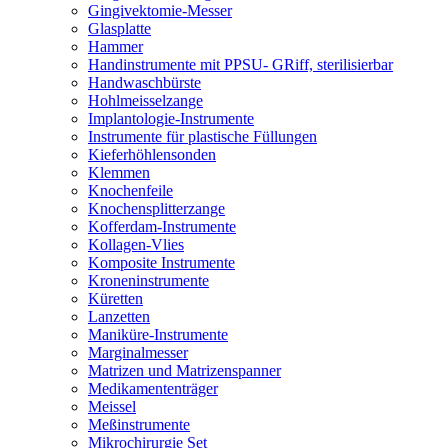
Gingivektomie-Messer
Glasplatte
Hammer
Handinstrumente mit PPSU- GRiff, sterilisierbar
Handwaschbürste
Hohlmeisselzange
Implantologie-Instrumente
Instrumente für plastische Füllungen
Kieferhöhlensonden
Klemmen
Knochenfeile
Knochensplitterzange
Kofferdam-Instrumente
Kollagen-Vlies
Komposite Instrumente
Kroneninstrumente
Küretten
Lanzetten
Maniküre-Instrumente
Marginalmesser
Matrizen und Matrizenspanner
Medikamententräger
Meissel
Meßinstrumente
Mikrochirurgie Set