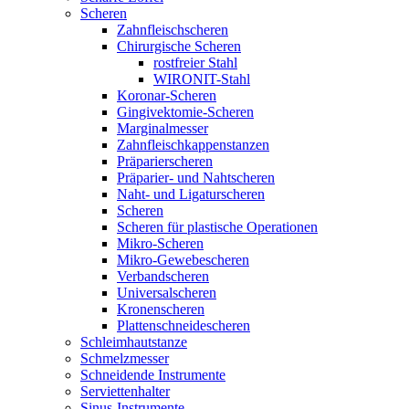
Scheren
Zahnfleischscheren
Chirurgische Scheren
rostfreier Stahl
WIRONIT-Stahl
Koronar-Scheren
Gingivektomie-Scheren
Marginalmesser
Zahnfleischkappenstanzen
Präparierscheren
Präparier- und Nahtscheren
Naht- und Ligaturscheren
Scheren
Scheren für plastische Operationen
Mikro-Scheren
Mikro-Gewebescheren
Verbandscheren
Universalscheren
Kronenscheren
Plattenschneidescheren
Schleimhautstanze
Schmelzmesser
Schneidende Instrumente
Serviettenhalter
Sinus-Instrumente