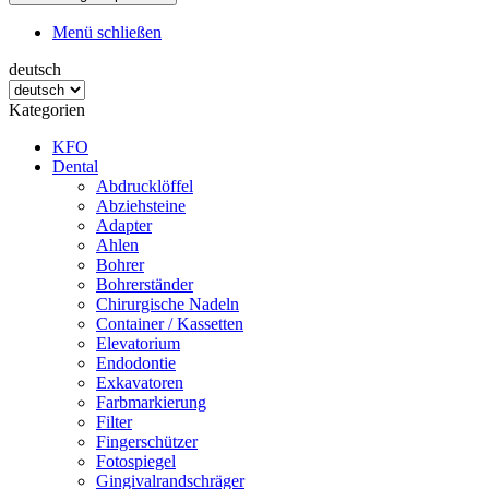
Menü schließen
deutsch
Kategorien
KFO
Dental
Abdrucklöffel
Abziehsteine
Adapter
Ahlen
Bohrer
Bohrerständer
Chirurgische Nadeln
Container / Kassetten
Elevatorium
Endodontie
Exkavatoren
Farbmarkierung
Filter
Fingerschützer
Fotospiegel
Gingivalrandschräger