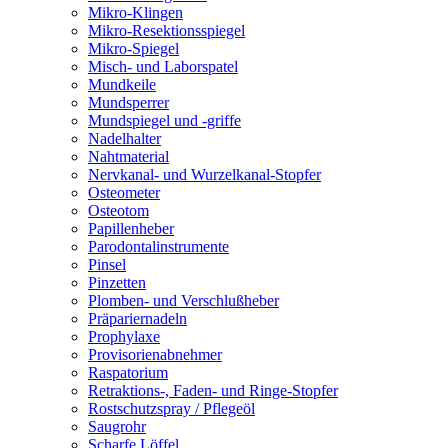
Mikro-Klingen
Mikro-Resektionsspiegel
Mikro-Spiegel
Misch- und Laborspatel
Mundkeile
Mundsperrer
Mundspiegel und -griffe
Nadelhalter
Nahtmaterial
Nervkanal- und Wurzelkanal-Stopfer
Osteometer
Osteotom
Papillenheber
Parodontalinstrumente
Pinsel
Pinzetten
Plomben- und Verschlußheber
Präpariernadeln
Prophylaxe
Provisorienabnehmer
Raspatorium
Retraktions-, Faden- und Ringe-Stopfer
Rostschutzspray / Pflegeöl
Saugrohr
Scharfe Löffel