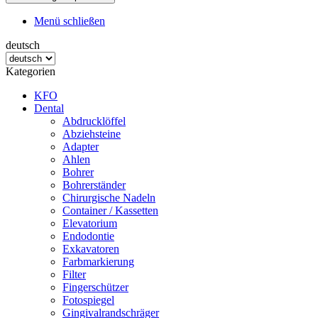
Menü schließen
deutsch
Kategorien
KFO
Dental
Abdrucklöffel
Abziehsteine
Adapter
Ahlen
Bohrer
Bohrerständer
Chirurgische Nadeln
Container / Kassetten
Elevatorium
Endodontie
Exkavatoren
Farbmarkierung
Filter
Fingerschützer
Fotospiegel
Gingivalrandschräger