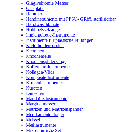
Gingivektomie-Messer
Glasplatte
Hammer
Handinstrumente mit PPSU- GRiff, sterilisierbar
Handwaschbürste
Hohlmeisselzange
Implantologie-Instrumente
Instrumente für plastische Füllungen
Kieferhöhlensonden
Klemmen
Knochenfeile
Knochensplitterzange
Kofferdam-Instrumente
Kollagen-Vlies
Komposite Instrumente
Kroneninstrumente
Küretten
Lanzetten
Maniküre-Instrumente
Marginalmesser
Matrizen und Matrizenspanner
Medikamententräger
Meissel
Meßinstrumente
Mikrochirurgie Set