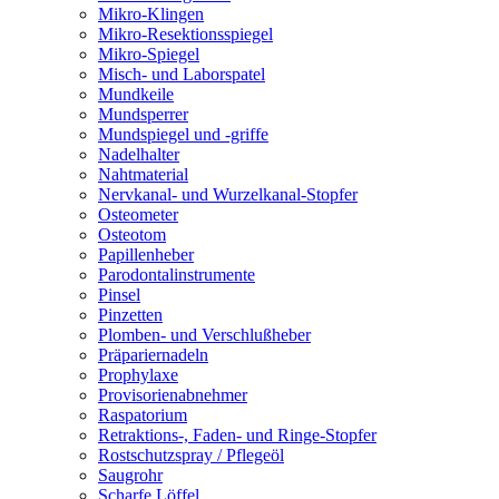
Mikro-Klingen
Mikro-Resektionsspiegel
Mikro-Spiegel
Misch- und Laborspatel
Mundkeile
Mundsperrer
Mundspiegel und -griffe
Nadelhalter
Nahtmaterial
Nervkanal- und Wurzelkanal-Stopfer
Osteometer
Osteotom
Papillenheber
Parodontalinstrumente
Pinsel
Pinzetten
Plomben- und Verschlußheber
Präpariernadeln
Prophylaxe
Provisorienabnehmer
Raspatorium
Retraktions-, Faden- und Ringe-Stopfer
Rostschutzspray / Pflegeöl
Saugrohr
Scharfe Löffel