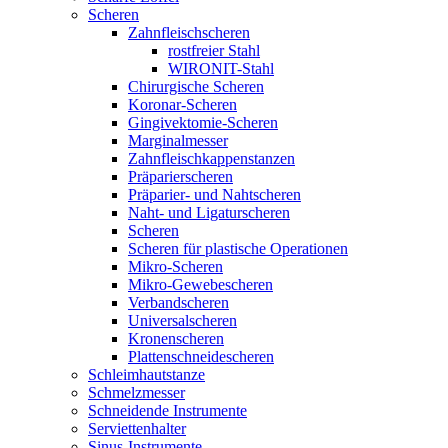
Scheren
Zahnfleischscheren
rostfreier Stahl
WIRONIT-Stahl
Chirurgische Scheren
Koronar-Scheren
Gingivektomie-Scheren
Marginalmesser
Zahnfleischkappenstanzen
Präparierscheren
Präparier- und Nahtscheren
Naht- und Ligaturscheren
Scheren
Scheren für plastische Operationen
Mikro-Scheren
Mikro-Gewebescheren
Verbandscheren
Universalscheren
Kronenscheren
Plattenschneidescheren
Schleimhautstanze
Schmelzmesser
Schneidende Instrumente
Serviettenhalter
Sinus-Instrumente