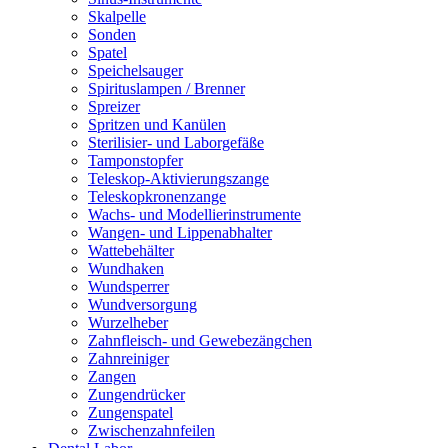
Skalpelle
Sonden
Spatel
Speichelsauger
Spirituslampen / Brenner
Spreizer
Spritzen und Kanülen
Sterilisier- und Laborgefäße
Tamponstopfer
Teleskop-Aktivierungszange
Teleskopkronenzange
Wachs- und Modellierinstrumente
Wangen- und Lippenabhalter
Wattebehälter
Wundhaken
Wundsperrer
Wundversorgung
Wurzelheber
Zahnfleisch- und Gewebezängchen
Zahnreiniger
Zangen
Zungendrücker
Zungenspatel
Zwischenzahnfeilen