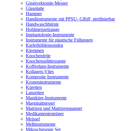
Gingivektomie-Messer
Glasplatte
Hammer
Handinstrumente mit PPSU- GRiff, sterilisierbar
Handwaschbürste
Hohlmeisselzange
Implantologie-Instrumente
Instrumente für plastische Füllungen
Kieferhöhlensonden
Klemmen
Knochenfeile
Knochensplitterzange
Kofferdam-Instrumente
Kollagen-Vlies
Komposite Instrumente
Kroneninstrumente
Küretten
Lanzetten
Maniküre-Instrumente
Marginalmesser
Matrizen und Matrizenspanner
Medikamententräger
Meissel
Meßinstrumente
Mikrochirurgie Set