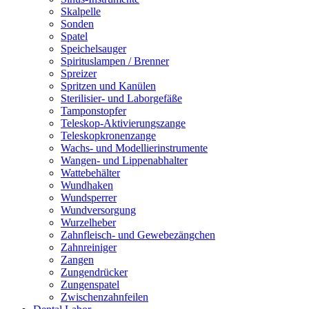
Skalpelle
Sonden
Spatel
Speichelsauger
Spirituslampen / Brenner
Spreizer
Spritzen und Kanülen
Sterilisier- und Laborgefäße
Tamponstopfer
Teleskop-Aktivierungszange
Teleskopkronenzange
Wachs- und Modellierinstrumente
Wangen- und Lippenabhalter
Wattebehälter
Wundhaken
Wundsperrer
Wundversorgung
Wurzelheber
Zahnfleisch- und Gewebezängchen
Zahnreiniger
Zangen
Zungendrücker
Zungenspatel
Zwischenzahnfeilen