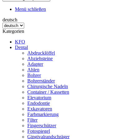
Menü schließen
deutsch
Kategorien
KFO
Dental
Abdrucklöffel
Abziehsteine
Adapter
Ahlen
Bohrer
Bohrerständer
Chirurgische Nadeln
Container / Kassetten
Elevatorium
Endodontie
Exkavatoren
Farbmarkierung
Filter
Fingerschützer
Fotospiegel
Gingivalrandschräger