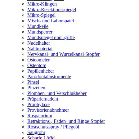
Mikro-Klingen
Mikro-Resektionsspiegel
Mikro-Spiegel
Misch- und Laborspatel
Mundkeile
Mundsperrer
Mundspiegel und -griffe
Nadelhalter
Nahtmaterial
Nervkanal- und Wurzelkanal-Stopfer
Osteometer
Osteotom
Papillenheber
Parodontalinstrumente
Pinsel
Pinzetten
Plomben- und Verschlußheber
Präpariernadeln
Prophylaxe
Provisorienabnehmer
Raspatorium
Retraktions-, Faden- und Ringe-Stopfer
Rostschutzspray / Pflegeöl
Saugrohr
Scharfe Löffel