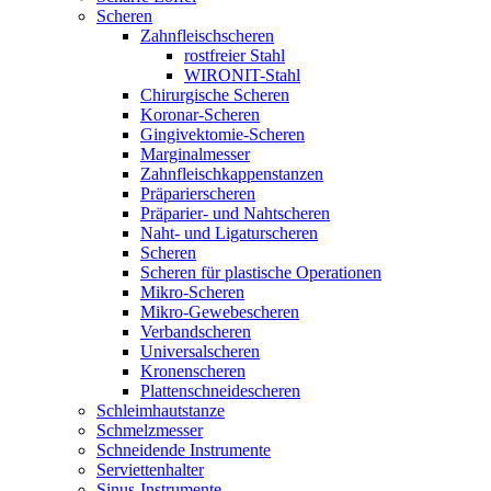
Scheren
Zahnfleischscheren
rostfreier Stahl
WIRONIT-Stahl
Chirurgische Scheren
Koronar-Scheren
Gingivektomie-Scheren
Marginalmesser
Zahnfleischkappenstanzen
Präparierscheren
Präparier- und Nahtscheren
Naht- und Ligaturscheren
Scheren
Scheren für plastische Operationen
Mikro-Scheren
Mikro-Gewebescheren
Verbandscheren
Universalscheren
Kronenscheren
Plattenschneidescheren
Schleimhautstanze
Schmelzmesser
Schneidende Instrumente
Serviettenhalter
Sinus-Instrumente