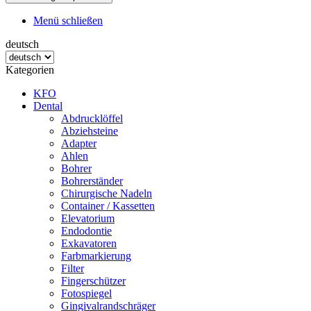
Menü schließen
deutsch
Kategorien
KFO
Dental
Abdrucklöffel
Abziehsteine
Adapter
Ahlen
Bohrer
Bohrerständer
Chirurgische Nadeln
Container / Kassetten
Elevatorium
Endodontie
Exkavatoren
Farbmarkierung
Filter
Fingerschützer
Fotospiegel
Gingivalrandschräger