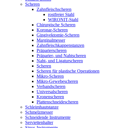
Scheren
Zahnfleischscheren
rostfreier Stahl
WIRONIT-Stahl
Chirurgische Scheren
Koronar-Scheren
Gingivektomie-Scheren
Marginalmesser
Zahnfleischkappenstanzen
Präparierscheren
Präparier- und Nahtscheren
Naht- und Ligaturscheren
Scheren
Scheren für plastische Operationen
Mikro-Scheren
Mikro-Gewebescheren
Verbandscheren
Universalscheren
Kronenscheren
Plattenschneidescheren
Schleimhautstanze
Schmelzmesser
Schneidende Instrumente
Serviettenhalter
Sinus-Instrumente