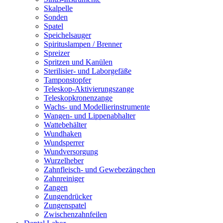
Skalpelle
Sonden
Spatel
Speichelsauger
Spirituslampen / Brenner
Spreizer
Spritzen und Kanülen
Sterilisier- und Laborgefäße
Tamponstopfer
Teleskop-Aktivierungszange
Teleskopkronenzange
Wachs- und Modellierinstrumente
Wangen- und Lippenabhalter
Wattebehälter
Wundhaken
Wundsperrer
Wundversorgung
Wurzelheber
Zahnfleisch- und Gewebezängchen
Zahnreiniger
Zangen
Zungendrücker
Zungenspatel
Zwischenzahnfeilen