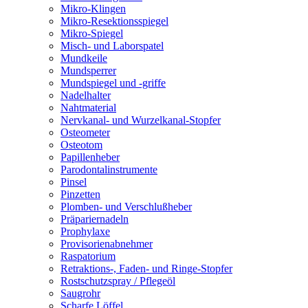
Mikro-Klingen
Mikro-Resektionsspiegel
Mikro-Spiegel
Misch- und Laborspatel
Mundkeile
Mundsperrer
Mundspiegel und -griffe
Nadelhalter
Nahtmaterial
Nervkanal- und Wurzelkanal-Stopfer
Osteometer
Osteotom
Papillenheber
Parodontalinstrumente
Pinsel
Pinzetten
Plomben- und Verschlußheber
Präpariernadeln
Prophylaxe
Provisorienabnehmer
Raspatorium
Retraktions-, Faden- und Ringe-Stopfer
Rostschutzspray / Pflegeöl
Saugrohr
Scharfe Löffel