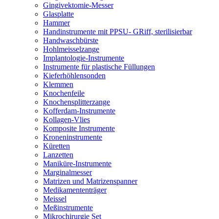
Gingivektomie-Messer
Glasplatte
Hammer
Handinstrumente mit PPSU- GRiff, sterilisierbar
Handwaschbürste
Hohlmeisselzange
Implantologie-Instrumente
Instrumente für plastische Füllungen
Kieferhöhlensonden
Klemmen
Knochenfeile
Knochensplitterzange
Kofferdam-Instrumente
Kollagen-Vlies
Komposite Instrumente
Kroneninstrumente
Küretten
Lanzetten
Maniküre-Instrumente
Marginalmesser
Matrizen und Matrizenspanner
Medikamententräger
Meissel
Meßinstrumente
Mikrochirurgie Set