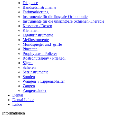
Diagnose
Bandsetzinstrumente
Farbmarkierung
Instrumente für die linguale Orthodontie
Instrumente für die unsichtbare Schienen-Therapie
Kassetten / Boxen
Klemmen
Ligaturinstrumente
Meßinstrumente
Mundspiegel und -griffe
Pinzetten
Prophylaxe - Polierer
Rostschutzspray / Pflegeöl
Sägen
Scheren
Setzinstrumente
Sonden
Wangen- / Lippenabhalter
Zangen
Zangenständer
Dental
Dental Labor
Labor
Informationen