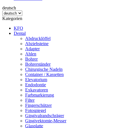
deutsch
Kategorien
KFO
Dental
Abdrucklöffel
Abziehsteine
Adapter
Ahlen
Bohrer
Bohrerständer
Chirurgische Nadeln
Container / Kassetten
Elevatorium
Endodontie
Exkavatoren
Farbmarkierung
Filter
Fingerschützer
Fotospiegel
Gingivalrandschräger
Gingivektomie-Messer
Glasplatte