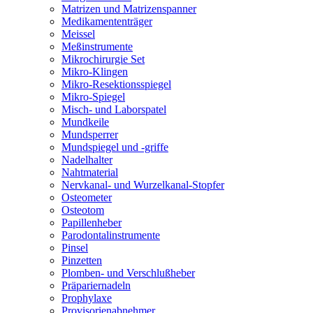
Matrizen und Matrizenspanner
Medikamententräger
Meissel
Meßinstrumente
Mikrochirurgie Set
Mikro-Klingen
Mikro-Resektionsspiegel
Mikro-Spiegel
Misch- und Laborspatel
Mundkeile
Mundsperrer
Mundspiegel und -griffe
Nadelhalter
Nahtmaterial
Nervkanal- und Wurzelkanal-Stopfer
Osteometer
Osteotom
Papillenheber
Parodontalinstrumente
Pinsel
Pinzetten
Plomben- und Verschlußheber
Präpariernadeln
Prophylaxe
Provisorienabnehmer