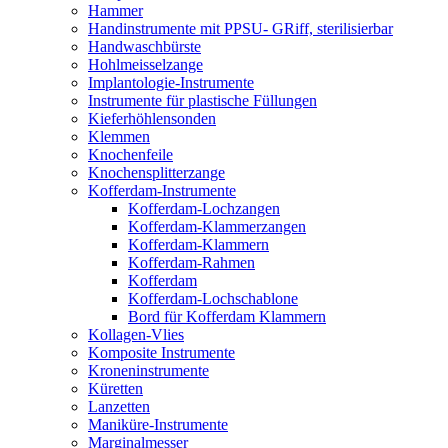
Hammer
Handinstrumente mit PPSU- GRiff, sterilisierbar
Handwaschbürste
Hohlmeisselzange
Implantologie-Instrumente
Instrumente für plastische Füllungen
Kieferhöhlensonden
Klemmen
Knochenfeile
Knochensplitterzange
Kofferdam-Instrumente
Kofferdam-Lochzangen
Kofferdam-Klammerzangen
Kofferdam-Klammern
Kofferdam-Rahmen
Kofferdam
Kofferdam-Lochschablone
Bord für Kofferdam Klammern
Kollagen-Vlies
Komposite Instrumente
Kroneninstrumente
Küretten
Lanzetten
Maniküre-Instrumente
Marginalmesser