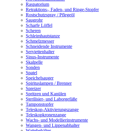
Raspatorium
Retraktions-, Faden- und Ringe-Stopfer
Rostschutzspray / Pflegeöl
Saugrohr
Scharfe Löffel
Scheren
Schleimhautstanze
Schmelzmesser
Schneidende Instrumente
Serviettenhalter
Sinus-Instrumente
Skalpelle
Sonden
Spatel
Speichelsauger
Spirituslampen / Brenner
Spreizer
Spritzen und Kanülen
Sterilisier- und Laborgefäße
Tamponstopfer
Teleskop-Aktivierungszange
Teleskopkronenzange
Wachs- und Modellierinstrumente
Wangen- und Lippenabhalter
Wattebehälter