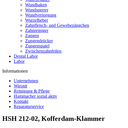
Wundhaken
Wundsperrer
Wundversorgung
Wurzelheber
Zahnfleisch- und Gewebezängchen
Zahnreiniger
Zangen
Zungendrücker
Zungenspatel
Zwischenzahnfeilen
Dental Labor
Labor
Informationen
Unternehmen
Wironit
Reinigung & Pflege
Hammacher sozial aktiv
Kontakt
Reparaturservice
HSH 212-02, Kofferdam-Klammer