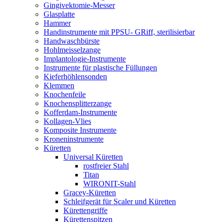
Gingivektomie-Messer
Glasplatte
Hammer
Handinstrumente mit PPSU- GRiff, sterilisierbar
Handwaschbürste
Hohlmeisselzange
Implantologie-Instrumente
Instrumente für plastische Füllungen
Kieferhöhlensonden
Klemmen
Knochenfeile
Knochensplitterzange
Kofferdam-Instrumente
Kollagen-Vlies
Komposite Instrumente
Kroneninstrumente
Küretten
Universal Küretten
rostfreier Stahl
Titan
WIRONIT-Stahl
Gracey-Küretten
Schleifgerät für Scaler und Küretten
Kürettengriffe
Kürettenspitzen