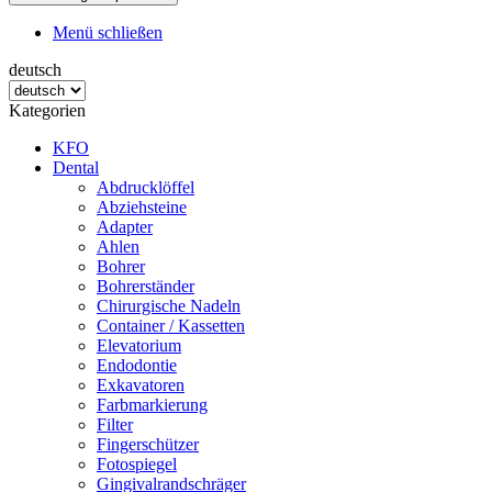
Menü schließen
deutsch
Kategorien
KFO
Dental
Abdrucklöffel
Abziehsteine
Adapter
Ahlen
Bohrer
Bohrerständer
Chirurgische Nadeln
Container / Kassetten
Elevatorium
Endodontie
Exkavatoren
Farbmarkierung
Filter
Fingerschützer
Fotospiegel
Gingivalrandschräger