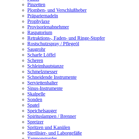
Pinzetten
Plomben- und Verschlußheber
Präpariernadeln
Prophylaxe
Provisorienabnehmer
Raspatorium
Retraktions-, Faden- und Ringe-Stopfer
Rostschutzspray / Pflegeöl
Saugrohr
Scharfe Löffel
Scheren
Schleimhautstanze
Schmelzmesser
Schneidende Instrumente
Serviettenhalter
Sinus-Instrumente
Skalpelle
Sonden
Spatel
Speichelsauger
Spirituslampen / Brenner
Spreizer
Spritzen und Kanülen
Sterilisier- und Laborgefäße
Tamponstopfer