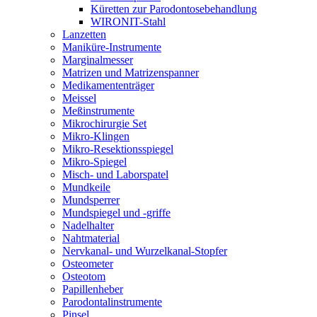
Küretten zur Parodontosebehandlung
WIRONIT-Stahl
Lanzetten
Maniküre-Instrumente
Marginalmesser
Matrizen und Matrizenspanner
Medikamententräger
Meissel
Meßinstrumente
Mikrochirurgie Set
Mikro-Klingen
Mikro-Resektionsspiegel
Mikro-Spiegel
Misch- und Laborspatel
Mundkeile
Mundsperrer
Mundspiegel und -griffe
Nadelhalter
Nahtmaterial
Nervkanal- und Wurzelkanal-Stopfer
Osteometer
Osteotom
Papillenheber
Parodontalinstrumente
Pinsel