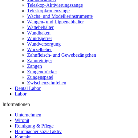
Teleskop-Aktivierungszange
Teleskopkronenzange
Wachs- und Modellierinstrumente
Wangen- und Lippenabhalter
Wattebehälter
Wundhaken
Wundsperrer
Wundversorgung
Wurzelheber
Zahnfleisch- und Gewebezängchen
Zahnreiniger
Zangen
Zungendrücker
Zungenspatel
Zwischenzahnfeilen
Dental Labor
Labor
Informationen
Unternehmen
Wironit
Reinigung & Pflege
Hammacher sozial aktiv
Kontakt