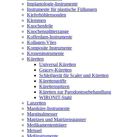
Implantologie-Instrumente
Instrumente für plastische Füllungen
Kieferhöhlensonden
Klemmen
Knochenfeile
Knochensplitterzange
Kofferdam-Instrumente
Kollagen-Vlies
Komposite Instrumente
Kroneninstrumente
Küretten
Universal Küretten
Gracey-Küretten
Schleifgerät für Scaler und Küretten
Kürettengriffe
Kürettenspitzen
Küretten zur Parodontosebehandlung
WIRONIT-Stahl
Lanzetten
Maniküre-Instrumente
Marginalmesser
Matrizen und Matrizenspanner
Medikamententräger
Meissel
Meßinstrumente