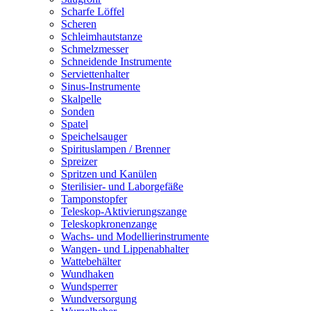
Scharfe Löffel
Scheren
Schleimhautstanze
Schmelzmesser
Schneidende Instrumente
Serviettenhalter
Sinus-Instrumente
Skalpelle
Sonden
Spatel
Speichelsauger
Spirituslampen / Brenner
Spreizer
Spritzen und Kanülen
Sterilisier- und Laborgefäße
Tamponstopfer
Teleskop-Aktivierungszange
Teleskopkronenzange
Wachs- und Modellierinstrumente
Wangen- und Lippenabhalter
Wattebehälter
Wundhaken
Wundsperrer
Wundversorgung