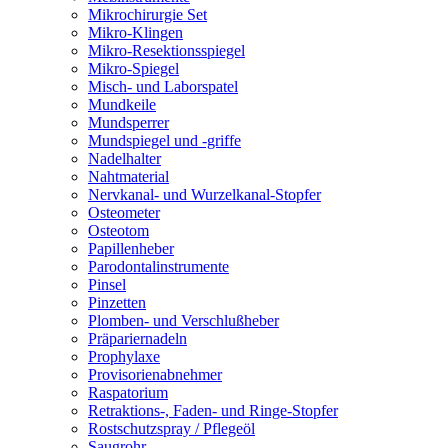
Mikrochirurgie Set
Mikro-Klingen
Mikro-Resektionsspiegel
Mikro-Spiegel
Misch- und Laborspatel
Mundkeile
Mundsperrer
Mundspiegel und -griffe
Nadelhalter
Nahtmaterial
Nervkanal- und Wurzelkanal-Stopfer
Osteometer
Osteotom
Papillenheber
Parodontalinstrumente
Pinsel
Pinzetten
Plomben- und Verschlußheber
Präpariernadeln
Prophylaxe
Provisorienabnehmer
Raspatorium
Retraktions-, Faden- und Ringe-Stopfer
Rostschutzspray / Pflegeöl
Saugrohr