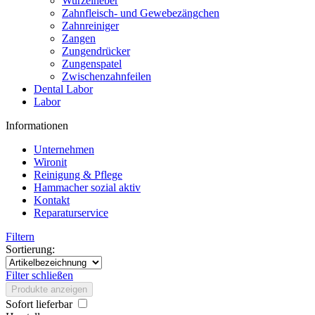
Wurzelheber
Zahnfleisch- und Gewebezängchen
Zahnreiniger
Zangen
Zungendrücker
Zungenspatel
Zwischenzahnfeilen
Dental Labor
Labor
Informationen
Unternehmen
Wironit
Reinigung & Pflege
Hammacher sozial aktiv
Kontakt
Reparaturservice
Filtern
Sortierung:
Filter schließen
Produkte anzeigen
Sofort lieferbar