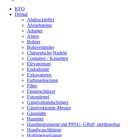
KFO
Dental
Abdrucklöffel
Abziehsteine
Adapter
Ahlen
Bohrer
Bohrerständer
Chirurgische Nadeln
Container / Kassetten
Elevatorium
Endodontie
Exkavatoren
Farbmarkierung
Filter
Fingerschützer
Fotospiegel
Gingivalrandschräger
Gingivektomie-Messer
Glasplatte
Hammer
Handinstrumente mit PPSU- GRiff, sterilisierbar
Handwaschbürste
Hohlmeisselzange