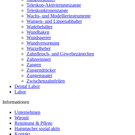
Teleskop-Aktivierungszange
Teleskopkronenzange
Wachs- und Modellierinstrumente
Wangen- und Lippenabhalter
Wattebehälter
Wundhaken
Wundsperrer
Wundversorgung
Wurzelheber
Zahnfleisch- und Gewebezängchen
Zahnreiniger
Zangen
Zungendrücker
Zungenspatel
Zwischenzahnfeilen
Dental Labor
Labor
Informationen
Unternehmen
Wironit
Reinigung & Pflege
Hammacher sozial aktiv
Kontakt