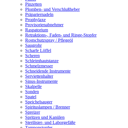
Pinzetten
Plomben- und Verschlußheber
Präpariernadeln
Prophylaxe
Provisorienabnehmer
Raspatorium
Retraktions-, Faden- und Ringe-Stopfer
Rostschutzspray / Pflegeöl
Saugrohr
Scharfe Löffel
Scheren
Schleimhautstanze
Schmelzmesser
Schneidende Instrumente
Serviettenhalter
Sinus-Instrumente
Skalpelle
Sonden
Spatel
Speichelsauger
Spirituslampen / Brenner
Spreizer
Spritzen und Kanülen
Sterilisier- und Laborgefäße
Tamponstopfer