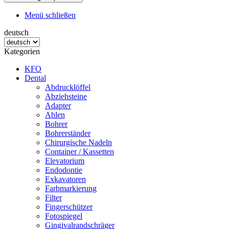
Menü schließen
deutsch
Kategorien
KFO
Dental
Abdrucklöffel
Abziehsteine
Adapter
Ahlen
Bohrer
Bohrerständer
Chirurgische Nadeln
Container / Kassetten
Elevatorium
Endodontie
Exkavatoren
Farbmarkierung
Filter
Fingerschützer
Fotospiegel
Gingivalrandschräger