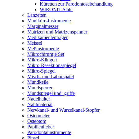
Küretten zur Parodontosebehandlung
WIRONIT-Stahl
Lanzetten
Maniküre-Instrumente
Marginalmesser
Matrizen und Matrizenspanner
Medikamententräger
Meissel
Meßinstrumente
Mikrochirurgie Set
Mikro-Klingen
Mikro-Resektionsspiegel
Mikro-Spiegel
Misch- und Laborspatel
Mundkeile
Mundsperrer
Mundspiegel und -griffe
Nadelhalter
Nahtmaterial
Nervkanal- und Wurzelkanal-Stopfer
Osteometer
Osteotom
Papillenheber
Parodontalinstrumente
Pinsel