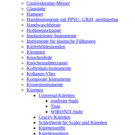
Gingivektomie-Messer
Glasplatte
Hammer
Handinstrumente mit PPSU- GRiff, sterilisierbar
Handwaschbürste
Hohlmeisselzange
Implantologie-Instrumente
Instrumente für plastische Füllungen
Kieferhöhlensonden
Klemmen
Knochenfeile
Knochensplitterzange
Kofferdam-Instrumente
Kollagen-Vlies
Komposite Instrumente
Kroneninstrumente
Küretten
Universal Küretten
rostfreier Stahl
Titan
WIRONIT-Stahl
Gracey-Küretten
Schleifgerät für Scaler und Küretten
Kürettengriffe
Kürettenspitzen