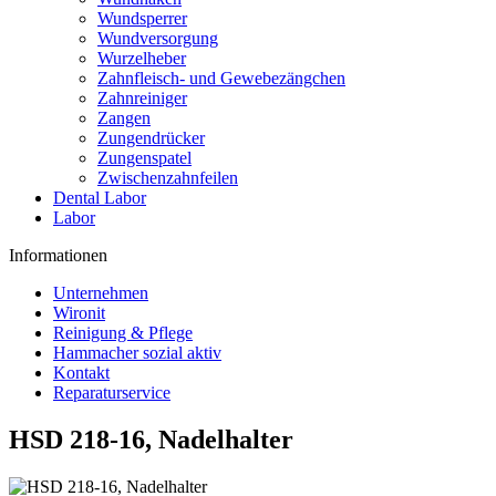
Wundsperrer
Wundversorgung
Wurzelheber
Zahnfleisch- und Gewebezängchen
Zahnreiniger
Zangen
Zungendrücker
Zungenspatel
Zwischenzahnfeilen
Dental Labor
Labor
Informationen
Unternehmen
Wironit
Reinigung & Pflege
Hammacher sozial aktiv
Kontakt
Reparaturservice
HSD 218-16, Nadelhalter