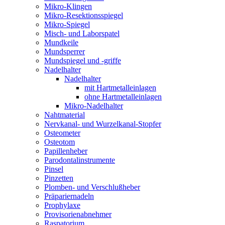
Mikro-Klingen
Mikro-Resektionsspiegel
Mikro-Spiegel
Misch- und Laborspatel
Mundkeile
Mundsperrer
Mundspiegel und -griffe
Nadelhalter
Nadelhalter
mit Hartmetalleinlagen
ohne Hartmetalleinlagen
Mikro-Nadelhalter
Nahtmaterial
Nervkanal- und Wurzelkanal-Stopfer
Osteometer
Osteotom
Papillenheber
Parodontalinstrumente
Pinsel
Pinzetten
Plomben- und Verschlußheber
Präpariernadeln
Prophylaxe
Provisorienabnehmer
Raspatorium