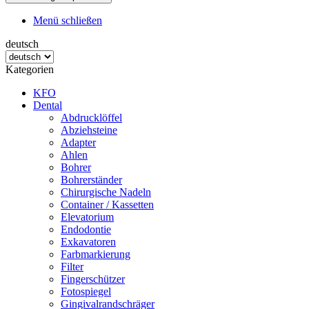
Menü schließen
deutsch
Kategorien
KFO
Dental
Abdrucklöffel
Abziehsteine
Adapter
Ahlen
Bohrer
Bohrerständer
Chirurgische Nadeln
Container / Kassetten
Elevatorium
Endodontie
Exkavatoren
Farbmarkierung
Filter
Fingerschützer
Fotospiegel
Gingivalrandschräger