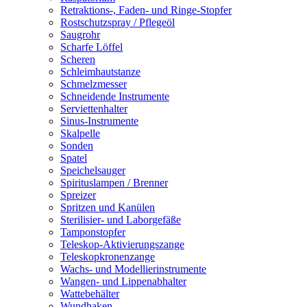
Retraktions-, Faden- und Ringe-Stopfer
Rostschutzspray / Pflegeöl
Saugrohr
Scharfe Löffel
Scheren
Schleimhautstanze
Schmelzmesser
Schneidende Instrumente
Serviettenhalter
Sinus-Instrumente
Skalpelle
Sonden
Spatel
Speichelsauger
Spirituslampen / Brenner
Spreizer
Spritzen und Kanülen
Sterilisier- und Laborgefäße
Tamponstopfer
Teleskop-Aktivierungszange
Teleskopkronenzange
Wachs- und Modellierinstrumente
Wangen- und Lippenabhalter
Wattebehälter
Wundhaken