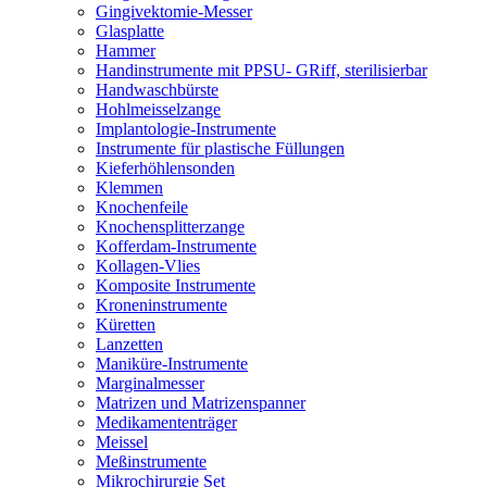
Gingivektomie-Messer
Glasplatte
Hammer
Handinstrumente mit PPSU- GRiff, sterilisierbar
Handwaschbürste
Hohlmeisselzange
Implantologie-Instrumente
Instrumente für plastische Füllungen
Kieferhöhlensonden
Klemmen
Knochenfeile
Knochensplitterzange
Kofferdam-Instrumente
Kollagen-Vlies
Komposite Instrumente
Kroneninstrumente
Küretten
Lanzetten
Maniküre-Instrumente
Marginalmesser
Matrizen und Matrizenspanner
Medikamententräger
Meissel
Meßinstrumente
Mikrochirurgie Set