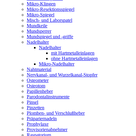
Mikro-Klingen
Mikro-Resektionsspiegel
Mikro-Spiegel
Misch- und Laborspatel
Mundkeile
Mundsperrer
Mundspiegel und -griffe
Nadelhalter
Nadelhalter
mit Hartmetalleinlagen
ohne Hartmetalleinlagen
Mikro-Nadelhalter
Nahtmaterial
Nervkanal- und Wurzelkanal-Stopfer
Osteometer
Osteotom
Papillenheber
Parodontalinstrumente
Pinsel
Pinzetten
Plomben- und Verschlußheber
Präpariernadeln
Prophylaxe
Provisorienabnehmer
Raspatorium