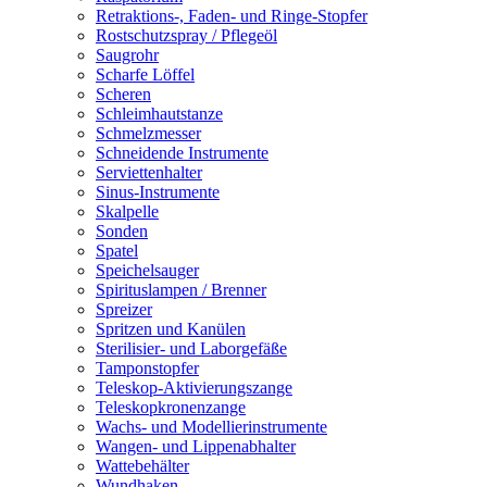
Retraktions-, Faden- und Ringe-Stopfer
Rostschutzspray / Pflegeöl
Saugrohr
Scharfe Löffel
Scheren
Schleimhautstanze
Schmelzmesser
Schneidende Instrumente
Serviettenhalter
Sinus-Instrumente
Skalpelle
Sonden
Spatel
Speichelsauger
Spirituslampen / Brenner
Spreizer
Spritzen und Kanülen
Sterilisier- und Laborgefäße
Tamponstopfer
Teleskop-Aktivierungszange
Teleskopkronenzange
Wachs- und Modellierinstrumente
Wangen- und Lippenabhalter
Wattebehälter
Wundhaken