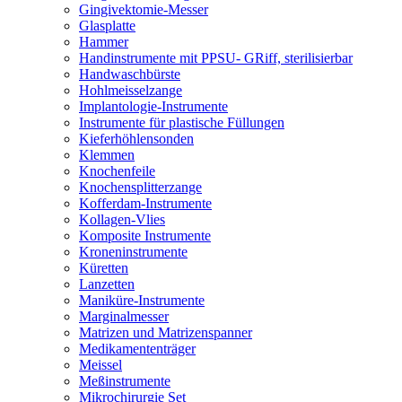
Gingivektomie-Messer
Glasplatte
Hammer
Handinstrumente mit PPSU- GRiff, sterilisierbar
Handwaschbürste
Hohlmeisselzange
Implantologie-Instrumente
Instrumente für plastische Füllungen
Kieferhöhlensonden
Klemmen
Knochenfeile
Knochensplitterzange
Kofferdam-Instrumente
Kollagen-Vlies
Komposite Instrumente
Kroneninstrumente
Küretten
Lanzetten
Maniküre-Instrumente
Marginalmesser
Matrizen und Matrizenspanner
Medikamententräger
Meissel
Meßinstrumente
Mikrochirurgie Set