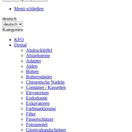
Menü schließen
deutsch
Kategorien
KFO
Dental
Abdrucklöffel
Abziehsteine
Adapter
Ahlen
Bohrer
Bohrerständer
Chirurgische Nadeln
Container / Kassetten
Elevatorium
Endodontie
Exkavatoren
Farbmarkierung
Filter
Fingerschützer
Fotospiegel
Gingivalrandschräger