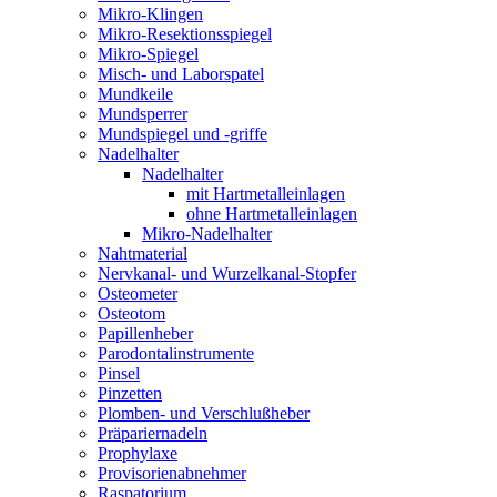
Mikro-Klingen
Mikro-Resektionsspiegel
Mikro-Spiegel
Misch- und Laborspatel
Mundkeile
Mundsperrer
Mundspiegel und -griffe
Nadelhalter
Nadelhalter
mit Hartmetalleinlagen
ohne Hartmetalleinlagen
Mikro-Nadelhalter
Nahtmaterial
Nervkanal- und Wurzelkanal-Stopfer
Osteometer
Osteotom
Papillenheber
Parodontalinstrumente
Pinsel
Pinzetten
Plomben- und Verschlußheber
Präpariernadeln
Prophylaxe
Provisorienabnehmer
Raspatorium