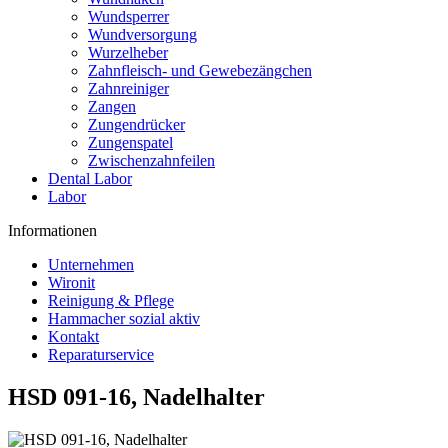
Wundsperrer
Wundversorgung
Wurzelheber
Zahnfleisch- und Gewebezängchen
Zahnreiniger
Zangen
Zungendrücker
Zungenspatel
Zwischenzahnfeilen
Dental Labor
Labor
Informationen
Unternehmen
Wironit
Reinigung & Pflege
Hammacher sozial aktiv
Kontakt
Reparaturservice
HSD 091-16, Nadelhalter