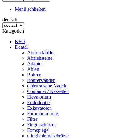
Menü schließen
deutsch
Kategorien
KFO
Dental
Abdrucklöffel
Abziehsteine
Adapter
Ahlen
Bohrer
Bohrerständer
Chirurgische Nadeln
Container / Kassetten
Elevatorium
Endodontie
Exkavatoren
Farbmarkierung
Filter
Fingerschützer
Fotospiegel
Gingivalrandschräger