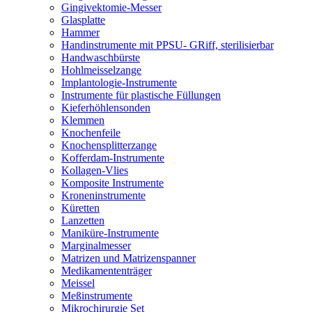
Gingivektomie-Messer
Glasplatte
Hammer
Handinstrumente mit PPSU- GRiff, sterilisierbar
Handwaschbürste
Hohlmeisselzange
Implantologie-Instrumente
Instrumente für plastische Füllungen
Kieferhöhlensonden
Klemmen
Knochenfeile
Knochensplitterzange
Kofferdam-Instrumente
Kollagen-Vlies
Komposite Instrumente
Kroneninstrumente
Küretten
Lanzetten
Maniküre-Instrumente
Marginalmesser
Matrizen und Matrizenspanner
Medikamententräger
Meissel
Meßinstrumente
Mikrochirurgie Set