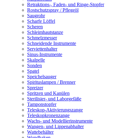
Retraktions-, Faden- und Ringe-Stopfer
Rostschutzspray / Pflegeöl
Saugrohr
Scharfe Löffel
Scheren
Schleimhautstanze
Schmelzmesser
Schneidende Instrumente
Serviettenhalter
Sinus-Instrumente
Skalpelle
Sonden
Spatel
Speichelsauger
Spirituslampen / Brenner
Spreizer
Spritzen und Kanülen
Sterilisier- und Laborgefäße
Tamponstopfer
Teleskop-Aktivierungszange
Teleskopkronenzange
Wachs- und Modellierinstrumente
Wangen- und Lippenabhalter
Wattebehälter
Wundhaken