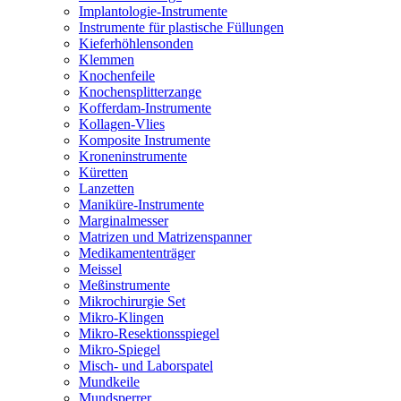
Implantologie-Instrumente
Instrumente für plastische Füllungen
Kieferhöhlensonden
Klemmen
Knochenfeile
Knochensplitterzange
Kofferdam-Instrumente
Kollagen-Vlies
Komposite Instrumente
Kroneninstrumente
Küretten
Lanzetten
Maniküre-Instrumente
Marginalmesser
Matrizen und Matrizenspanner
Medikamententräger
Meissel
Meßinstrumente
Mikrochirurgie Set
Mikro-Klingen
Mikro-Resektionsspiegel
Mikro-Spiegel
Misch- und Laborspatel
Mundkeile
Mundsperrer