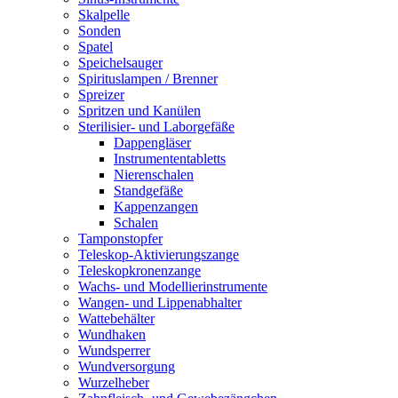
Skalpelle
Sonden
Spatel
Speichelsauger
Spirituslampen / Brenner
Spreizer
Spritzen und Kanülen
Sterilisier- und Laborgefäße
Dappengläser
Instrumententabletts
Nierenschalen
Standgefäße
Kappenzangen
Schalen
Tamponstopfer
Teleskop-Aktivierungszange
Teleskopkronenzange
Wachs- und Modellierinstrumente
Wangen- und Lippenabhalter
Wattebehälter
Wundhaken
Wundsperrer
Wundversorgung
Wurzelheber