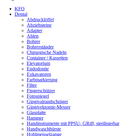
KFO
Dental
Abdrucklöffel
Abziehsteine
Adapter
Ahlen
Bohrer
Bohrerständer
Chirurgische Nadeln
Container / Kassetten
Elevatorium
Endodontie
Exkavatoren
Farbmarkierung
Filter
Fingerschützer
Fotospiegel
Gingivalrandschräger
Gingivektomie-Messer
Glasplatte
Hammer
Handinstrumente mit PPSU- GRiff, sterilisierbar
Handwaschbürste
Hohlmeisselzange