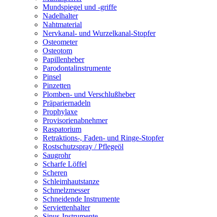
Mundspiegel und -griffe
Nadelhalter
Nahtmaterial
Nervkanal- und Wurzelkanal-Stopfer
Osteometer
Osteotom
Papillenheber
Parodontalinstrumente
Pinsel
Pinzetten
Plomben- und Verschlußheber
Präpariernadeln
Prophylaxe
Provisorienabnehmer
Raspatorium
Retraktions-, Faden- und Ringe-Stopfer
Rostschutzspray / Pflegeöl
Saugrohr
Scharfe Löffel
Scheren
Schleimhautstanze
Schmelzmesser
Schneidende Instrumente
Serviettenhalter
Sinus-Instrumente