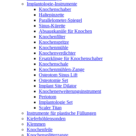
Implantologie-Instrumente
Knochenschaber
Haltepinzette
Parallelometer-Spiegel
Sinus-Kürette
Absaugkanüle für Knochen
Knochenfilter
Knochenspritze
Knochenmühle
Knochenverdichter
Ersatzklinge für Knochenschaber
Knochenschale
Knochenmühlen-Zange
Osteotom Sinus Lift
Osteotomie Set
Implant Site Dilator
Knochenerweiterungsinstrument
Periotom
Implantologie Set
Scaler Titan
Instrumente für plastische Füllungen
Kieferhöhlensonden
Klemmen
Knochenfeile
Knochensplitterzange