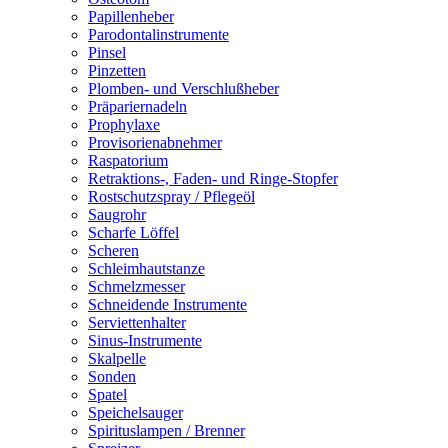
Papillenheber
Parodontalinstrumente
Pinsel
Pinzetten
Plomben- und Verschlußheber
Präpariernadeln
Prophylaxe
Provisorienabnehmer
Raspatorium
Retraktions-, Faden- und Ringe-Stopfer
Rostschutzspray / Pflegeöl
Saugrohr
Scharfe Löffel
Scheren
Schleimhautstanze
Schmelzmesser
Schneidende Instrumente
Serviettenhalter
Sinus-Instrumente
Skalpelle
Sonden
Spatel
Speichelsauger
Spirituslampen / Brenner