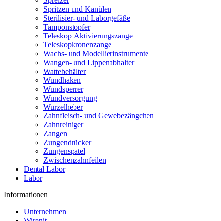
Spreizer
Spritzen und Kanülen
Sterilisier- und Laborgefäße
Tamponstopfer
Teleskop-Aktivierungszange
Teleskopkronenzange
Wachs- und Modellierinstrumente
Wangen- und Lippenabhalter
Wattebehälter
Wundhaken
Wundsperrer
Wundversorgung
Wurzelheber
Zahnfleisch- und Gewebezängchen
Zahnreiniger
Zangen
Zungendrücker
Zungenspatel
Zwischenzahnfeilen
Dental Labor
Labor
Informationen
Unternehmen
Wironit