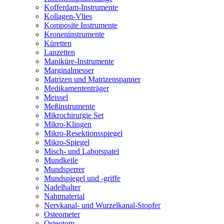
Kofferdam-Instrumente
Kollagen-Vlies
Komposite Instrumente
Kroneninstrumente
Küretten
Lanzetten
Maniküre-Instrumente
Marginalmesser
Matrizen und Matrizenspanner
Medikamententräger
Meissel
Meßinstrumente
Mikrochirurgie Set
Mikro-Klingen
Mikro-Resektionsspiegel
Mikro-Spiegel
Misch- und Laborspatel
Mundkeile
Mundsperrer
Mundspiegel und -griffe
Nadelhalter
Nahtmaterial
Nervkanal- und Wurzelkanal-Stopfer
Osteometer
Osteotom