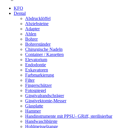
KFO
Dental
Abdrucklöffel
Abziehsteine
Adapter
Ahlen
Bohrer
Bohrerständer
Chirurgische Nadeln
Container / Kassetten
Elevatorium
Endodontie
Exkavatoren
Farbmarkierung
Filter
Fingerschützer
Fotospiegel
Gingivalrandschräger
Gingivektomie-Messer
Glasplatte
Hammer
Handinstrumente mit PPSU- GRiff, sterilisierbar
Handwaschbürste
Hohlmeisselzange