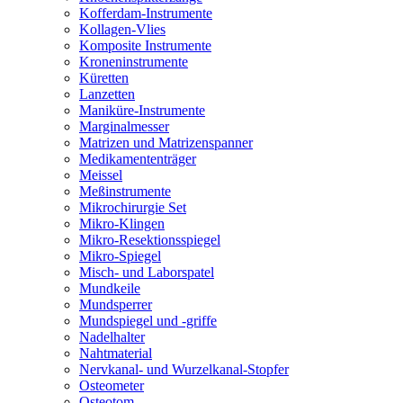
Kofferdam-Instrumente
Kollagen-Vlies
Komposite Instrumente
Kroneninstrumente
Küretten
Lanzetten
Maniküre-Instrumente
Marginalmesser
Matrizen und Matrizenspanner
Medikamententräger
Meissel
Meßinstrumente
Mikrochirurgie Set
Mikro-Klingen
Mikro-Resektionsspiegel
Mikro-Spiegel
Misch- und Laborspatel
Mundkeile
Mundsperrer
Mundspiegel und -griffe
Nadelhalter
Nahtmaterial
Nervkanal- und Wurzelkanal-Stopfer
Osteometer
Osteotom