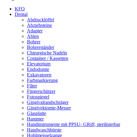
KFO
Dental
Abdrucklöffel
Abziehsteine
Adapter
Ahlen
Bohrer
Bohrerständer
Chirurgische Nadeln
Container / Kassetten
Elevatorium
Endodontie
Exkavatoren
Farbmarkierung
Filter
Fingerschützer
Fotospiegel
Gingivalrandschräger
Gingivektomie-Messer
Glasplatte
Hammer
Handinstrumente mit PPSU- GRiff, sterilisierbar
Handwaschbürste
Hohlmeisselzange