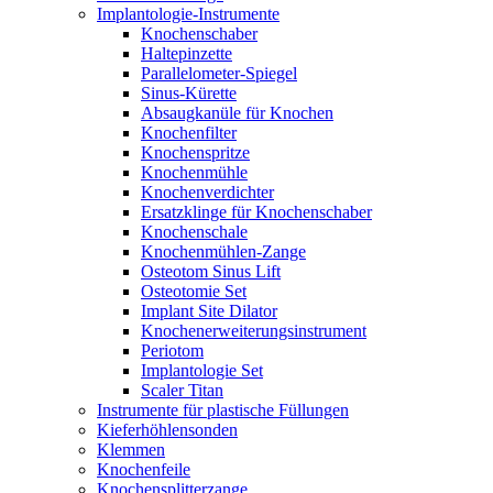
Implantologie-Instrumente
Knochenschaber
Haltepinzette
Parallelometer-Spiegel
Sinus-Kürette
Absaugkanüle für Knochen
Knochenfilter
Knochenspritze
Knochenmühle
Knochenverdichter
Ersatzklinge für Knochenschaber
Knochenschale
Knochenmühlen-Zange
Osteotom Sinus Lift
Osteotomie Set
Implant Site Dilator
Knochenerweiterungsinstrument
Periotom
Implantologie Set
Scaler Titan
Instrumente für plastische Füllungen
Kieferhöhlensonden
Klemmen
Knochenfeile
Knochensplitterzange