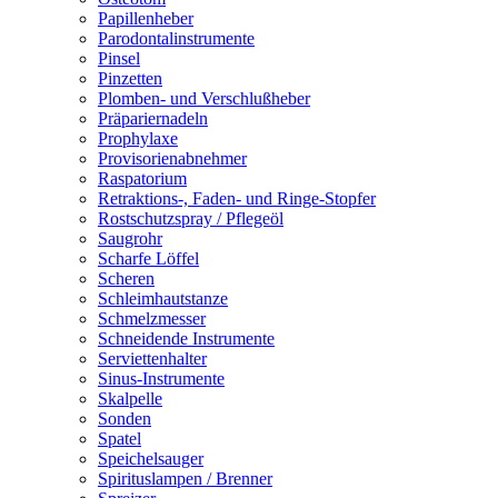
Papillenheber
Parodontalinstrumente
Pinsel
Pinzetten
Plomben- und Verschlußheber
Präpariernadeln
Prophylaxe
Provisorienabnehmer
Raspatorium
Retraktions-, Faden- und Ringe-Stopfer
Rostschutzspray / Pflegeöl
Saugrohr
Scharfe Löffel
Scheren
Schleimhautstanze
Schmelzmesser
Schneidende Instrumente
Serviettenhalter
Sinus-Instrumente
Skalpelle
Sonden
Spatel
Speichelsauger
Spirituslampen / Brenner