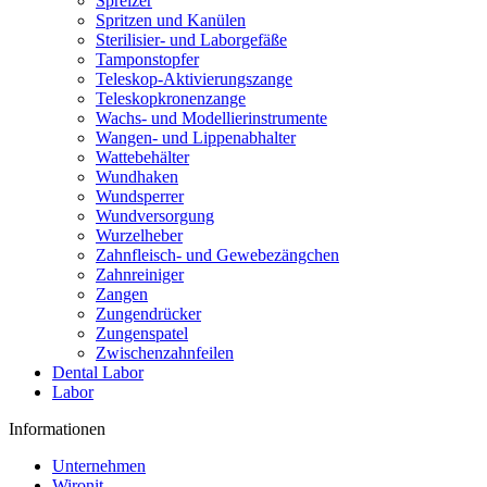
Spreizer
Spritzen und Kanülen
Sterilisier- und Laborgefäße
Tamponstopfer
Teleskop-Aktivierungszange
Teleskopkronenzange
Wachs- und Modellierinstrumente
Wangen- und Lippenabhalter
Wattebehälter
Wundhaken
Wundsperrer
Wundversorgung
Wurzelheber
Zahnfleisch- und Gewebezängchen
Zahnreiniger
Zangen
Zungendrücker
Zungenspatel
Zwischenzahnfeilen
Dental Labor
Labor
Informationen
Unternehmen
Wironit