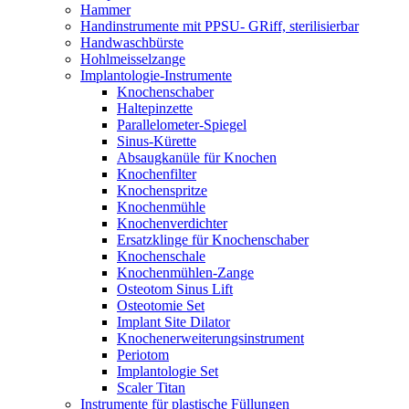
Hammer
Handinstrumente mit PPSU- GRiff, sterilisierbar
Handwaschbürste
Hohlmeisselzange
Implantologie-Instrumente
Knochenschaber
Haltepinzette
Parallelometer-Spiegel
Sinus-Kürette
Absaugkanüle für Knochen
Knochenfilter
Knochenspritze
Knochenmühle
Knochenverdichter
Ersatzklinge für Knochenschaber
Knochenschale
Knochenmühlen-Zange
Osteotom Sinus Lift
Osteotomie Set
Implant Site Dilator
Knochenerweiterungsinstrument
Periotom
Implantologie Set
Scaler Titan
Instrumente für plastische Füllungen