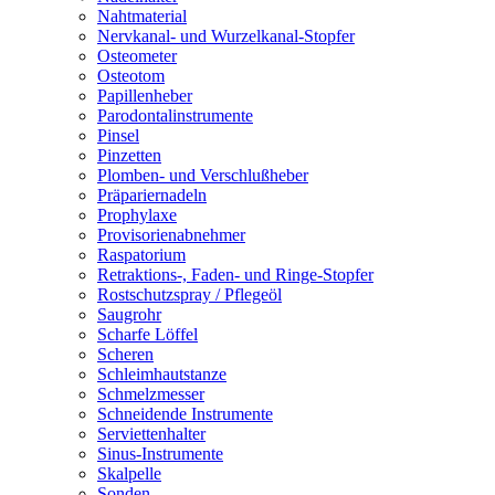
Nahtmaterial
Nervkanal- und Wurzelkanal-Stopfer
Osteometer
Osteotom
Papillenheber
Parodontalinstrumente
Pinsel
Pinzetten
Plomben- und Verschlußheber
Präpariernadeln
Prophylaxe
Provisorienabnehmer
Raspatorium
Retraktions-, Faden- und Ringe-Stopfer
Rostschutzspray / Pflegeöl
Saugrohr
Scharfe Löffel
Scheren
Schleimhautstanze
Schmelzmesser
Schneidende Instrumente
Serviettenhalter
Sinus-Instrumente
Skalpelle
Sonden