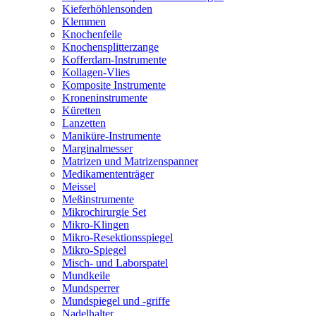
Kieferhöhlensonden
Klemmen
Knochenfeile
Knochensplitterzange
Kofferdam-Instrumente
Kollagen-Vlies
Komposite Instrumente
Kroneninstrumente
Küretten
Lanzetten
Maniküre-Instrumente
Marginalmesser
Matrizen und Matrizenspanner
Medikamententräger
Meissel
Meßinstrumente
Mikrochirurgie Set
Mikro-Klingen
Mikro-Resektionsspiegel
Mikro-Spiegel
Misch- und Laborspatel
Mundkeile
Mundsperrer
Mundspiegel und -griffe
Nadelhalter