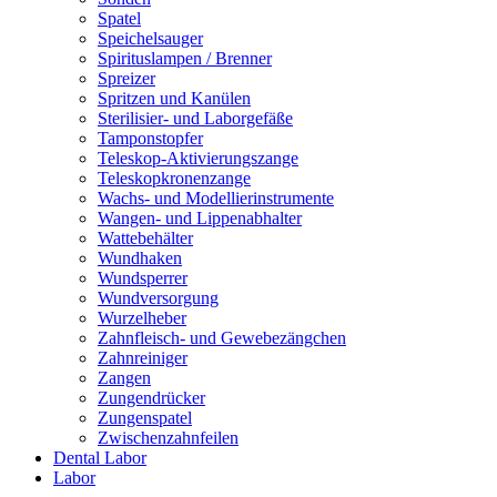
Spatel
Speichelsauger
Spirituslampen / Brenner
Spreizer
Spritzen und Kanülen
Sterilisier- und Laborgefäße
Tamponstopfer
Teleskop-Aktivierungszange
Teleskopkronenzange
Wachs- und Modellierinstrumente
Wangen- und Lippenabhalter
Wattebehälter
Wundhaken
Wundsperrer
Wundversorgung
Wurzelheber
Zahnfleisch- und Gewebezängchen
Zahnreiniger
Zangen
Zungendrücker
Zungenspatel
Zwischenzahnfeilen
Dental Labor
Labor