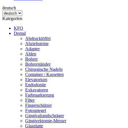
deutsch
Kategorien
KFO
Dental
Abdrucklöffel
Abziehsteine
Adapter
Ahlen
Bohrer
Bohrerständer
Chirurgische Nadeln
Container / Kassetten
Elevatorium
Endodontie
Exkavatoren
Farbmarkierung
Filter
Fingerschützer
Fotospiegel
Gingivalrandschräger
Gingivektomie-Messer
Glasplatte