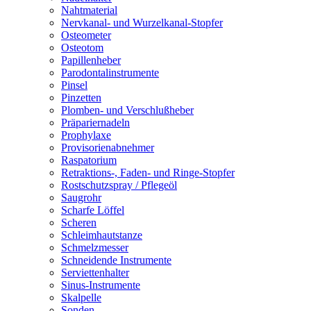
Nahtmaterial
Nervkanal- und Wurzelkanal-Stopfer
Osteometer
Osteotom
Papillenheber
Parodontalinstrumente
Pinsel
Pinzetten
Plomben- und Verschlußheber
Präpariernadeln
Prophylaxe
Provisorienabnehmer
Raspatorium
Retraktions-, Faden- und Ringe-Stopfer
Rostschutzspray / Pflegeöl
Saugrohr
Scharfe Löffel
Scheren
Schleimhautstanze
Schmelzmesser
Schneidende Instrumente
Serviettenhalter
Sinus-Instrumente
Skalpelle
Sonden