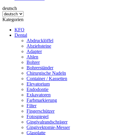
deutsch
Kategorien
KFO
Dental
Abdrucklöffel
Abziehsteine
Adapter
Ahlen
Bohrer
Bohrerständer
Chirurgische Nadeln
Container / Kassetten
Elevatorium
Endodontie
Exkavatoren
Farbmarkierung
Filter
Fingerschützer
Fotospiegel
Gingivalrandschräger
Gingivektomie-Messer
Glasplatte