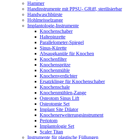
Hammer
Handinstrumente mit PPSU- GRiff, sterilisierbar
Handwaschbürste
Hohlmeisselzange
Implantologie-Instrumente
Knochenschaber
Haltepinzette
Parallelometer-Spiegel
Sinus-Kürette
Absaugkanüle für Knochen
Knochenfilter
Knochenspritze
Knochenmühle
Knochenverdichter
Ersatzklinge für Knochenschaber
Knochenschale
Knochenmühlen-Zange
Osteotom Sinus Lift
Osteotomie Set
Implant Site Dilator
Knochenerweiterungsinstrument
Periotom
Implantologie Set
Scaler Titan
Instrumente für plastische Füllungen