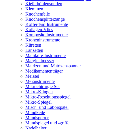
Kieferhöhlensonden
Klemmen
Knochenfeile
Knochensplitterzange
Kofferdam-Instrumente
Kollagen-Vlies
Komposite Instrumente
Kroneninstrumente
Küretten
Lanzetten
Maniküre-Instrumente
Marginalmesser
Matrizen und Matrizenspanner
Medikamententräger
Meissel
Meßinstrumente
Mikrochirurgie Set
Mikro-Klingen
Mikro-Resektionsspiegel
Mikro-Spiegel
Misch- und Laborspatel
Mundkeile
Mundsperrer
Mundspiegel und -griffe
Nadelhalter